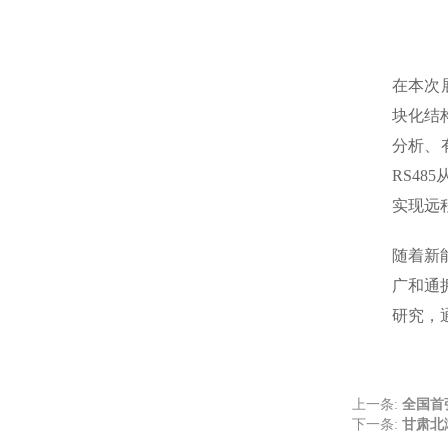
在本次
块化结
分析、
RS4
实现远
随着新
广和通
研究，
上一条:
全国首
下一条:
甘肃北