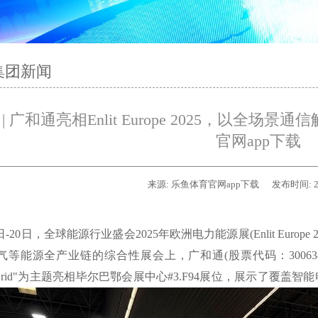
集团新闻
| 广和通亮相Enlit Europe 2025，以
官网app下载
来源:
乐鱼体育官网app下载
发布时间:
2
8日-20日，全球能源行业盛会2025年欧洲电力能源展(Enlit Eur
能源全产业链的综合性展会上，广和通(股票代码：300638.SZ | 0638.H
re Grid"为主题亮相毕尔巴鄂会展中心#3.F94展位，展示了