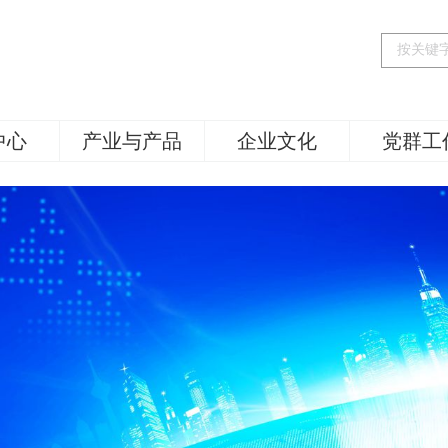
中心
产业与产品
企业文化
党群工