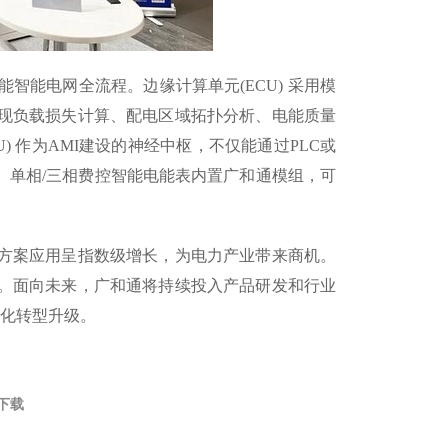
能电网全流程。边缘计算单元(ECU) 采用模
现负载损失计算、配电区域拓扑分析、电能质量
 作为AMI建设的神经中枢，不仅能通过PLC或
站。单相/三相费控智能电能表内置广和通模组，可
方案应用呈指数级增长，为电力产业带来商机。
。面向未来，广和通将持续投入产品研发和行业
字化转型升级。
下载