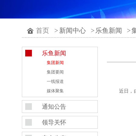
首页
>
新闻中心
>
乐鱼新闻
>
乐鱼新闻
集团新闻
集团要闻
一线报道
近日，
媒体聚集
通知公告
领导关怀