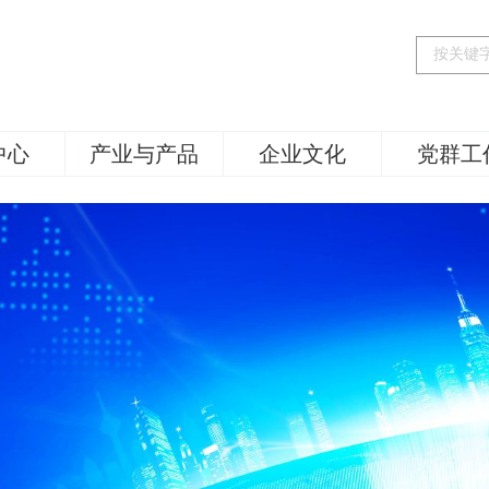
中心
产业与产品
企业文化
党群工