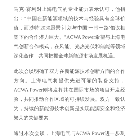
马克·赛利对上海电气的专业能力表示认可，他指
出："中国在新能源领域的技术与经验具有全球价
值，而沙特'2030愿景'计划与中国'一带一路'倡议框
架下的合作潜力巨大。"ACWA Power希望与上海电
气创新合作模式，在风能、光热光伏和储能等领域
深化合作，共同把握全球新能源市场发展机遇。
此次会谈明确了双方在新能源技术创新方面的合作
方向。上海电气将提供先进可靠的装备支持，
ACWA Power则将发挥其在国际市场的项目开发经
验，共同推动合作区域的可持续发展。双方一致认
为，持续的新能源技术创新是实现能源安全和经济
繁荣的关键要素。
通过本次会谈，上海电气与ACWA Power进一步巩