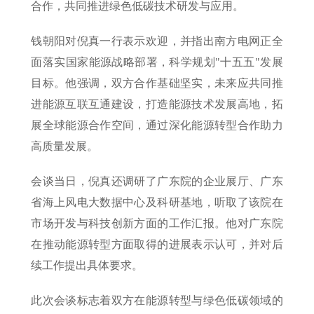
合作，共同推进绿色低碳技术研发与应用。
钱朝阳对倪真一行表示欢迎，并指出南方电网正全
面落实国家能源战略部署，科学规划"十五五"发展
目标。他强调，双方合作基础坚实，未来应共同推
进能源互联互通建设，打造能源技术发展高地，拓
展全球能源合作空间，通过深化能源转型合作助力
高质量发展。
会谈当日，倪真还调研了广东院的企业展厅、广东
省海上风电大数据中心及科研基地，听取了该院在
市场开发与科技创新方面的工作汇报。他对广东院
在推动能源转型方面取得的进展表示认可，并对后
续工作提出具体要求。
此次会谈标志着双方在能源转型与绿色低碳领域的