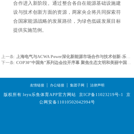
合作进入新阶段。通过整合各自在能源基础设施建
设与技术创新方面的资源，两家央企将共同探索符
合国家能源战略的发展路径，为绿色低碳发展目标
提供实施范例。
上一条:
上海电气与ACWA Power深化新能源市场合作与技术创新-乐鱼体育官网app下载
下一条:
COP30“中国角”系列边会拉开序幕 聚焦生态文明和美丽中国实践-乐鱼体育官网app下载
|
|
|
友情链接
办公链接
集团子网
法律声明
版权所有:leyu乐鱼体育APP官方网站
京ICP备11023219号-1
京
公网安备11010502042994号