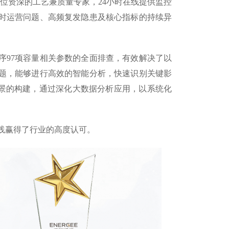
位资深的工艺兼质量专家，24小时在线提供监控
时运营问题、高频复发隐患及核心指标的持续异
序97项容量相关参数的全面排查，有效解决了以
题，能够进行高效的智能分析，快速识别关键影
场景的构建，通过深化大数据分析应用，以系统化
践赢得了行业的高度认可。