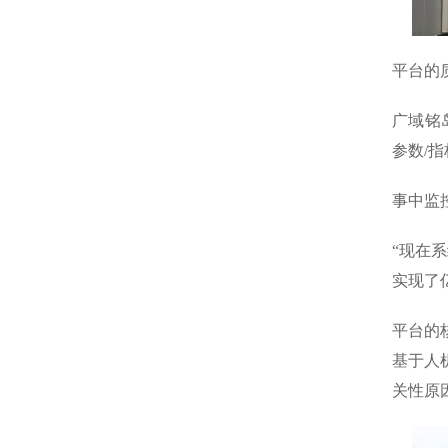
平台的
广域铭
参数/
事中监
“现在
实现了
平台的
基于人
关性原