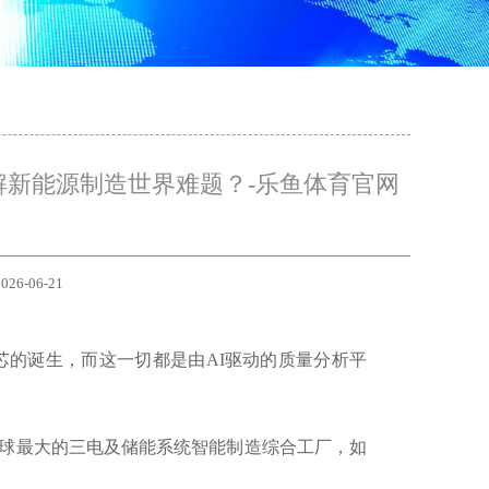
何破解新能源制造世界难题？-乐鱼体育官网
026-06-21
电芯的诞生，而这一切都是由AI驱动的质量分析平
全球最大的三电及储能系统智能制造综合工厂，如