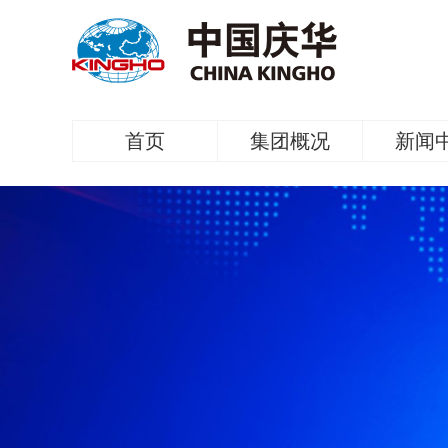
首页
集团概况
新闻