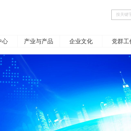
中心
产业与产品
企业文化
党群工