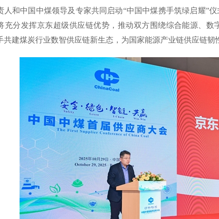
责人和中国中煤领导及专家共同启动“中国中煤携手筑绿启耀”
将充分发挥京东超级供应链优势，推动双方围绕综合能源、数
手共建煤炭行业数智供应链新生态，为国家能源产业链供应链韧