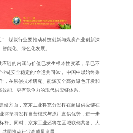
五”，煤炭行业要推动科技创新与煤炭产业创新深
、智能化、绿色化发展。
供应链的内涵与价值已发生根本性变革，早已不
业链安全稳定的‘命运共同体’。中国中煤始终秉
作，在原创技术研究、能源安全高效绿色开发和
高效能、更有竞争力的现代供应链体系。
建设方面，京东工业将充分发挥在超级供应链在
工业将坚持发挥自营模式与原厂直供优势，进一步
作标杆。同时，京东工业还将在区域联储共备、大
，共同推动行业高质量发展。