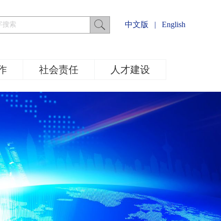
中文版
|
English
作
社会责任
人才建设