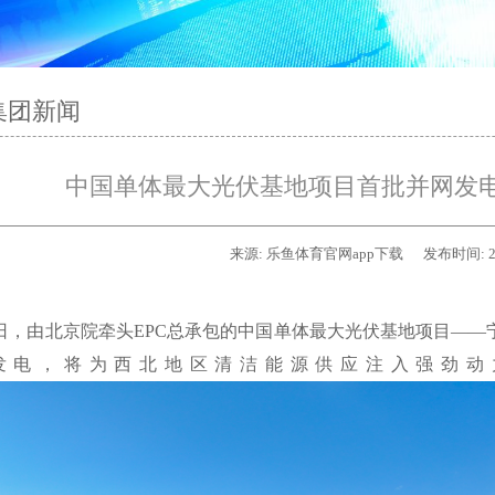
集团新闻
中国单体最大光伏基地项目首批并网发电-
来源:
乐鱼体育官网app下载
发布时间:
2
31日，由北京院牵头EPC总承包的中国单体最大光伏基地项目——
发电，将为西北地区清洁能源供应注入强劲动