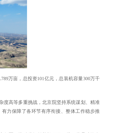
89万亩，总投资101亿元，总装机容量300万千
杂度高等多重挑战，北京院坚持系统谋划、精准
，有力保障了各环节有序衔接、整体工作稳步推