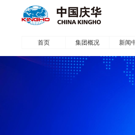
首页
集团概况
新闻