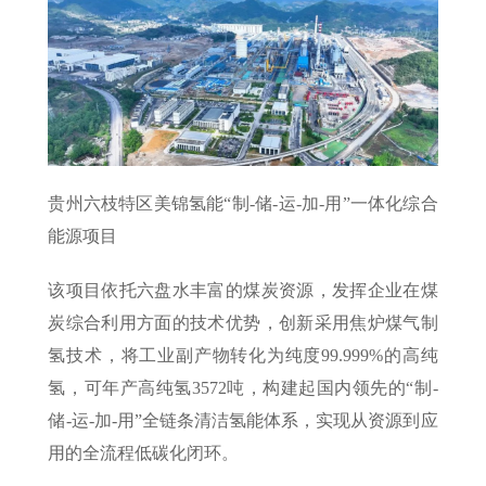
贵州六枝特区美锦氢能“制-储-运-加-用”一体化综合
能源项目
该项目依托六盘水丰富的煤炭资源，发挥企业在煤
炭综合利用方面的技术优势，创新采用焦炉煤气制
氢技术，将工业副产物转化为纯度99.999%的高纯
氢，可年产高纯氢3572吨，构建起国内领先的“制-
储-运-加-用”全链条清洁氢能体系，实现从资源到应
用的全流程低碳化闭环。