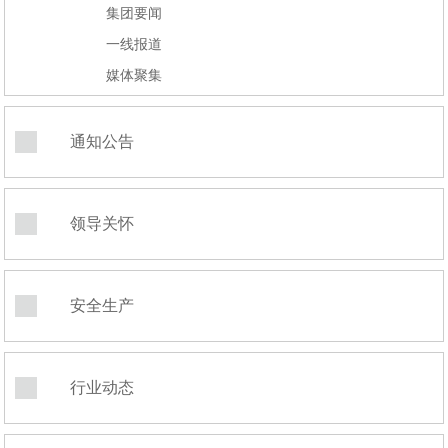
集团要闻
一线报道
媒体聚集
通知公告
领导关怀
安全生产
行业动态