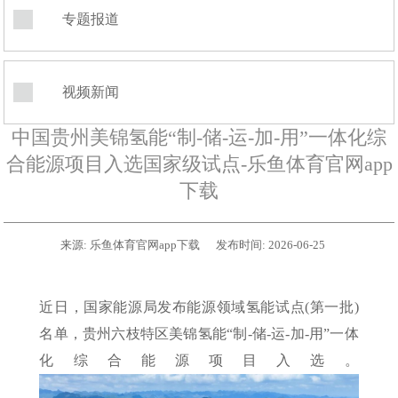
专题报道
视频新闻
中国贵州美锦氢能“制-储-运-加-用”一体化综
合能源项目入选国家级试点-乐鱼体育官网app
下载
来源:
乐鱼体育官网app下载
发布时间:
2026-06-25
近日，国家能源局发布能源领域氢能试点(第一批)
名单，贵州六枝特区美锦氢能“制-储-运-加-用”一体
化综合能源项目入选。