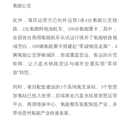
氢能公交
此外，项目运营方已向外运营1条4台氢能公交线
路、2台氢燃料电池机车、100台氢能重卡，其中，
全国首台商用氢能机车头试运行填补了氢能铁路领
域空白，100辆氢能重卡搭建起“零碳物流走廊”，4
辆氢能公交穿梭城区，形成覆盖货运、客运的示范
矩阵，让六盘水铁路货运与城市交通实现“零排
放”转型。
同时，项目配套建设的1个高纯氢充装站、3个智慧
加氢站已投入使用，后续将在六盘水拓展智慧运营
平台、商用维保中心、氢能整车装配制造产业，并
带动贵州氢能产业快速发展。