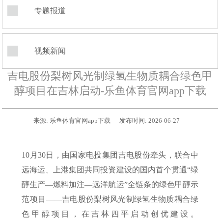
专题报道
视频新闻
吉电股份梨树风光制绿氢生物质耦合绿色甲
醇项目在吉林启动-乐鱼体育官网app下载
来源:
乐鱼体育官网app下载
发布时间:
2026-06-27
10月30日，由国家电投集团吉电股份牵头，联合中
远海运、上港集团共同投资建设的国内首个贯通“绿
醇生产—燃料加注—远洋航运”全链条的绿色甲醇示
范项目——吉电股份梨树风光制绿氢生物质耦合绿
色甲醇项目，在吉林四平启动创优建设。