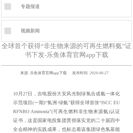
专题报道
视频新闻
全球首个获得“非生物来源的可再生燃料氨”证
书下发-乐鱼体育官网app下载
来源:
乐鱼体育官网app下载
发布时间:
2026-06-27
10月27日，吉电股份大安风光制绿氢合成氨一体化
示范项目(一期)“氢洲·绿氨”获得全球首张“ISCC EU
RFNBO Ammonia”(可再生燃料非生物来源氨)认证
证书，这是国家电投集团贯彻落实党的二十届四中
全会精神的实践成果，也标志着该集团绿色氢基能