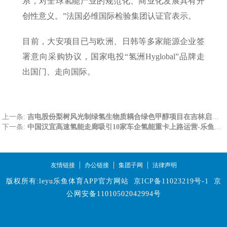
系，对全球氢能产业的规范化、商业化发展具有开
创性意义。”法国必维国际检验集团认证官表示。
目前，大安项目已与欧洲、日韩等多家能源企业签
署意向采购协议，国家电投“氢洲Hyglobal”品牌走
出国门、走向国际。
上一条:
吉电股份梨树风光制绿氢生物质耦合绿色甲醇项目在吉林启动-乐鱼体育官网app下载
下一条:
中国汉宜高速氢能走廊吸引10家车企氢能重卡上路运营-乐鱼体育官网app下载
|
|
|
友情链接
办公链接
集团子网
法律声明
版权所有:leyu乐鱼体育APP官方网站
京ICP备11023219号-1
京
公网安备11010502042994号