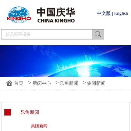
中文版
|
English
>
>
>
首页
新闻中心
乐鱼新闻
集团新闻
乐鱼新闻
集团新闻